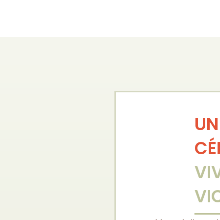
UN
CÉ
VI
VI