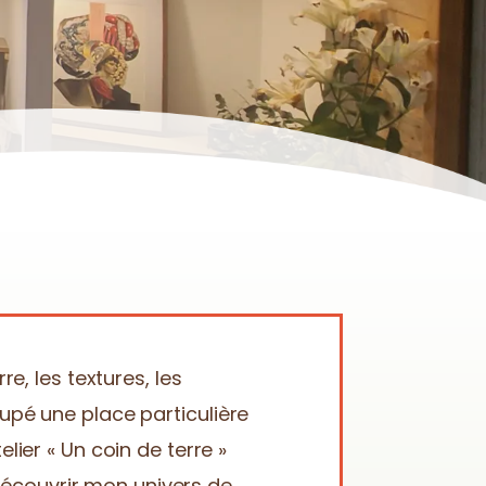
re, les textures, les
upé une place particulière
lier « Un coin de terre »
à découvrir mon univers de